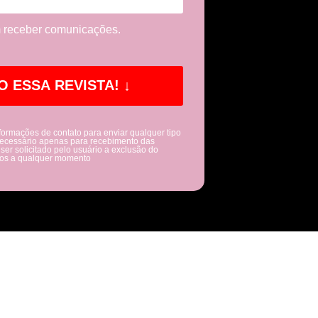
 receber comunicações.
formações de contato para enviar qualquer tipo
ecessário apenas para recebimento das
er solicitado pelo usuário a exclusão do
os a qualquer momento