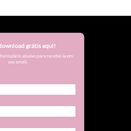
download grátis aqui!
 formulário abaixo para recebê-la em
seu email.