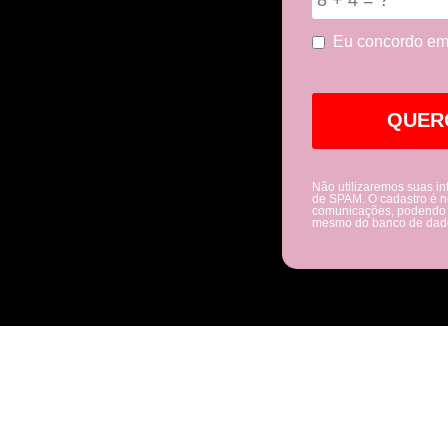
Eu concordo em
Não utilizaremos suas in
de SPAM. O cadastro é n
comunicações, podendo s
mesmo do banco de dad