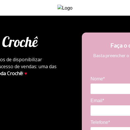
 Crochê
Faça o 
Basta preencher o
os de disponibilizar
ucesso de vendas: uma das
oda Crochê
!
♥
Nome*
Email*
Telefone*