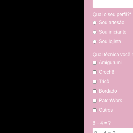
Qual o seu perfil?*
Sou artesão
Sou iniciante
Sou lojista
Qual técnica você 
Amigurumi
Crochê
Tricô
Bordado
PatchWork
Outros
8 + 4 = ?