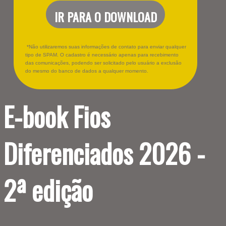
IR PARA O DOWNLOAD
*Não utilizaremos suas informações de contato para enviar qualquer
tipo de SPAM. O cadastro é necessário apenas para recebimento
das comunicações, podendo ser solicitado pelo usuário a exclusão
do mesmo do banco de dados a qualquer momento.
E-book Fios
Diferenciados 2026 -
2ª edição