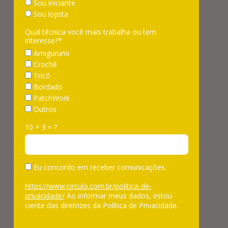
Sou iniciante
Sou lojista
Qual técnica você mais trabalha ou tem
interesse?*
Amigurumi
Crochê
Tricô
Bordado
PatchWork
Outros
10 + 3 = ?
Eu concordo em receber comunicações.
https://www.circulo.com.br/politica-de-
privacidade/
Ao informar meus dados, estou
ciente das diretrizes da Política de Privacidade.