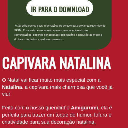
IR PARA O DOWNLOAD
*Não utilizaremos suas informações de contato para enviar qualquer tipo de
SPAM. O cadastro é necessário apenas para recebimento das
comunicações, podendo ser solicitado pelo usuário a exclusão do mesmo
do banco de dados a qualquer momento.
CAPIVARA NATALINA
O Natal vai ficar muito mais especial com a
Natalina
, a capivara mais charmosa que você já
viu!
Feita com o nosso queridinho
Amigurumi
, ela é
perfeita para trazer um toque de humor, fofura e
criatividade para sua decoração natalina.